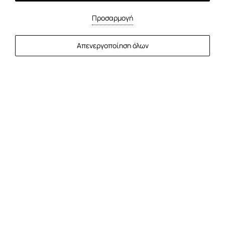
Προσαρμογή
Απενεργοποίηση όλων
Grace Mykonos
Μοναδική αίσθηση πολυτέλειας
3 Επισκέπτες
Θέα θάλασσσα
Ιδιωτική πισίνα
Ανακαλύψτε την κομψότητα στη Junior Suite with
Plunge Pool Sea View. Κάθε σουίτα προσφέρει
ευρύχωρο καθιστικό με King-size κρεβάτι και καναπέ
που μετατρέπεται σε άνετο κρεβάτι, ιδανικό για
απόλυτη άνεση. Χαλαρώστε στην πισίνα της ιδιωτική