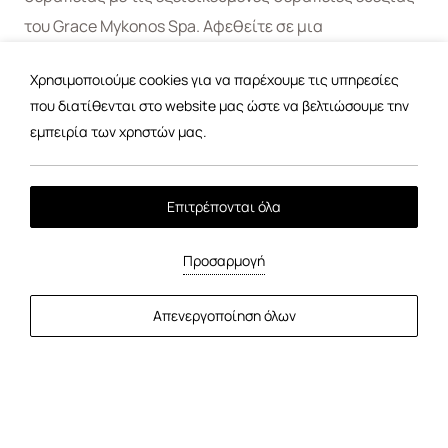
του Grace Mykonos Spa. Αφεθείτε σε μια
μεταμορφωτική εμπειρία στα χέρια των
Χρησιμοποιούμε cookies για να παρέχουμε τις υπηρεσίες
εξειδικευμένων θεραπευτών μας και αναζωογονήστε
που διατίθενται στο website μας ώστε να βελτιώσουμε την
το σώμα και το μυαλό σας.
εμπειρία των χρηστών μας.
Δείτε το Spa Menu
Επιτρέπονται όλα
Κλείστε τη θεραπεία σας
Προσαρμογή
Απενεργοποίηση όλων